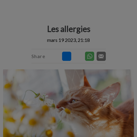
IvcPractices.HeaderNav.Search.Label
Envoyer
Les allergies
mars 19 2023, 21:18
Share