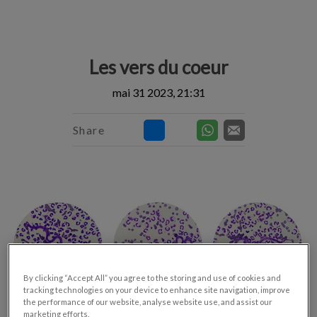
IvcPractices.HeaderNav.Search.Label
Envoyer
Les vers du coeur
mai 31 2023, 21:31
Share
By clicking “Accept All” you agree to the storing and use of cookies and
tracking technologies on your device to enhance site navigation, improve
the performance of our website, analyse website use, and assist our
marketing efforts.